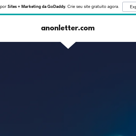
 por
Sites + Marketing da GoDaddy.
Crie seu site gratuito agora.
Exp
anonletter.com