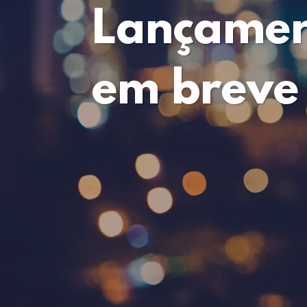
‌‌Lançame
em breve